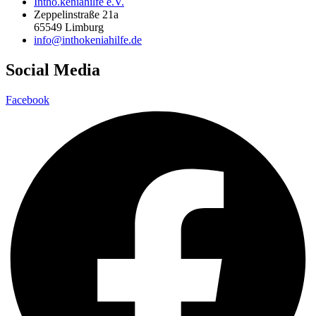
Intho.keniahilfe e.V.
Zeppelinstraße 21a
65549 Limburg
info@inthokeniahilfe.de
Social Media
Facebook