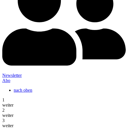
Newsletter
Abo
nach oben
1
weiter
2
weiter
3
weiter