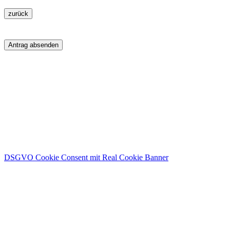
zurück
Antrag absenden
Spendenkonto
Kreissparkasse Limburg:
Intho.keniahilfe e.V.
IBAN: DE40 5115 0018 0103 2458 66
DSGVO Cookie Consent mit Real Cookie Banner