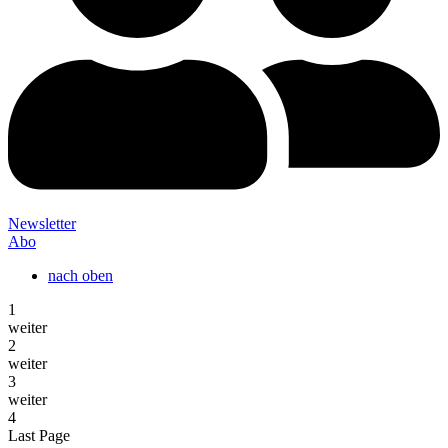
Newsletter
Abo
nach oben
1
weiter
2
weiter
3
weiter
4
Last Page