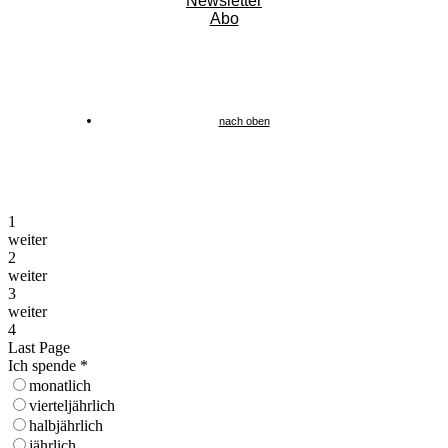
Newsletter
Abo
nach oben
1
weiter
2
weiter
3
weiter
4
Last Page
Ich spende
*
monatlich
vierteljährlich
halbjährlich
jährlich