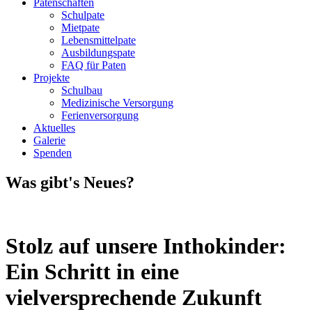
Patenschaften
Schulpate
Mietpate
Lebensmittelpate
Ausbildungspate
FAQ für Paten
Projekte
Schulbau
Medizinische Versorgung
Ferienversorgung
Aktuelles
Galerie
Spenden
Was gibt's Neues?
Stolz auf unsere Inthokinder:
Ein Schritt in eine
vielversprechende Zukunft