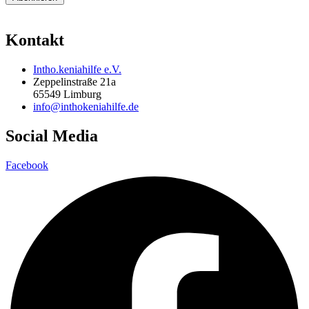
Kontakt
Intho.keniahilfe e.V.
Zeppelinstraße 21a
65549 Limburg
info@inthokeniahilfe.de
Social Media
Facebook