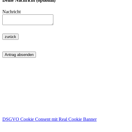
Deine Nachricht (optional)
Nachricht
zurück
Antrag absenden
Spendenkonto
Kreissparkasse Limburg:
Intho.keniahilfe e.V.
IBAN: DE40 5115 0018 0103 2458 66
DSGVO Cookie Consent mit Real Cookie Banner