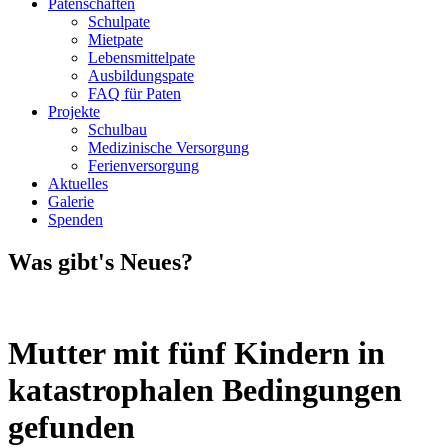
Patenschaften
Schulpate
Mietpate
Lebensmittelpate
Ausbildungspate
FAQ für Paten
Projekte
Schulbau
Medizinische Versorgung
Ferienversorgung
Aktuelles
Galerie
Spenden
Was gibt's Neues?
Mutter mit fünf Kindern in
katastrophalen Bedingungen
gefunden