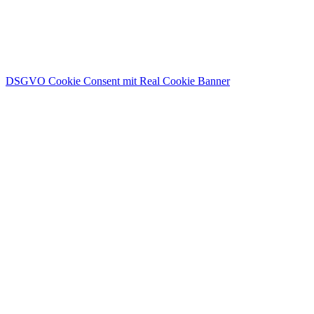
Intho.keniahilfe e.V.
IBAN: DE40 5115 0018 0103 2458 66
DSGVO Cookie Consent mit Real Cookie Banner