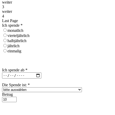
weiter
3
weiter
4
Last Page
Ich spende
*
monatlich
vierteljährlich
halbjährlich
jährlich
einmalig
Ich spende ab
*
Die Spende ist:
*
Betrag