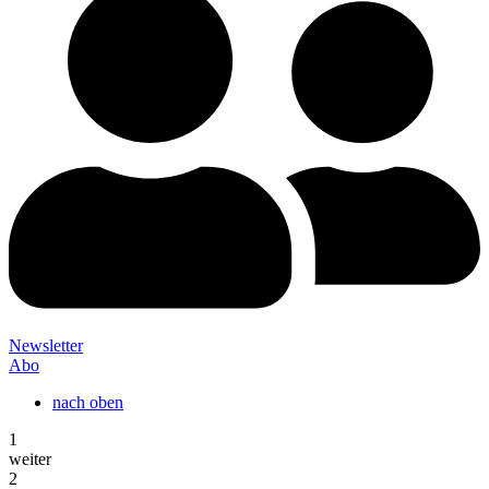
Newsletter
Abo
nach oben
1
weiter
2