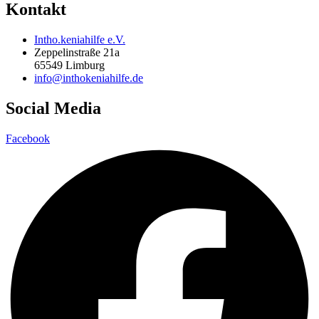
Kontakt
Intho.keniahilfe e.V.
Zeppelinstraße 21a
65549 Limburg
info@inthokeniahilfe.de
Social Media
Facebook