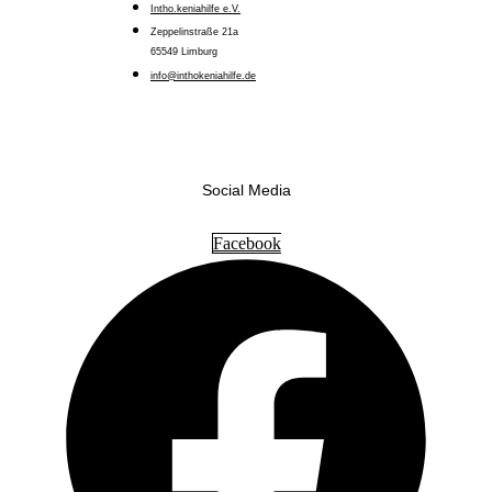
Intho.keniahilfe e.V.
Zeppelinstraße 21a
65549 Limburg
info@inthokeniahilfe.de
Social Media
Facebook