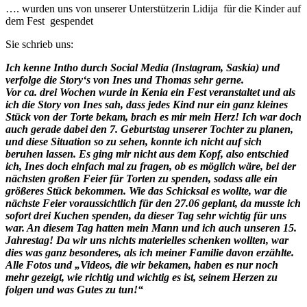
…. wurden uns von unserer Unterstützerin Lidija für die Kinder auf
dem Fest gespendet
Sie schrieb uns:
Ich kenne Intho durch Social Media (Instagram, Saskia) und
verfolge die Story‘s von Ines und Thomas sehr gerne.
Vor ca. drei Wochen wurde in Kenia ein Fest veranstaltet und als
ich die Story von Ines sah, dass jedes Kind nur ein ganz kleines
Stück von der Torte bekam, brach es mir mein Herz! Ich war doch
auch gerade dabei den 7. Geburtstag unserer Tochter zu planen,
und diese Situation so zu sehen, konnte ich nicht auf sich
beruhen lassen. Es ging mir nicht aus dem Kopf, also entschied
ich, Ines doch einfach mal zu fragen, ob es möglich wäre, bei der
nächsten großen Feier für Torten zu spenden, sodass alle ein
größeres Stück bekommen. Wie das Schicksal es wollte, war die
nächste Feier voraussichtlich für den 27.06 geplant, da musste ich
sofort drei Kuchen spenden, da dieser Tag sehr wichtig für uns
war. An diesem Tag hatten mein Mann und ich auch unseren 15.
Jahrestag! Da wir uns nichts materielles schenken wollten, war
dies was ganz besonderes, als ich meiner Familie davon erzählte.
Alle Fotos und „Videos, die wir bekamen, haben es nur noch
mehr gezeigt, wie richtig und wichtig es ist, seinem Herzen zu
folgen und was Gutes zu tun!“