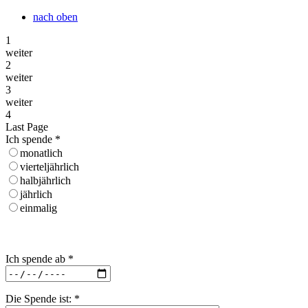
nach oben
1
weiter
2
weiter
3
weiter
4
Last Page
Ich spende
*
monatlich
vierteljährlich
halbjährlich
jährlich
einmalig
Ich spende ab
*
Die Spende ist:
*