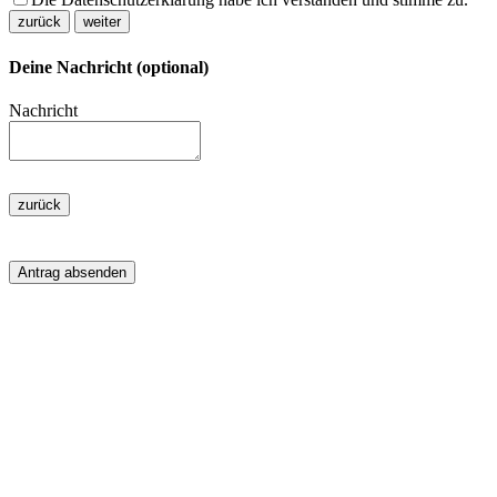
zurück
weiter
Deine Nachricht (optional)
Nachricht
zurück
Antrag absenden
Spendenkonto
Kreissparkasse Limburg:
Intho.keniahilfe e.V.
IBAN: DE40 5115 0018 0103 2458 66